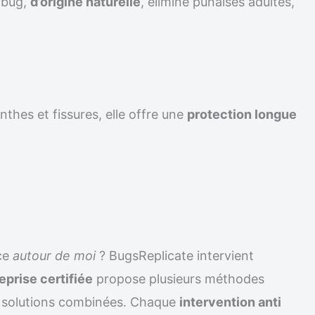
ilbug,
d’origine naturelle
, élimine punaises adultes,
nthes et fissures, elle offre une
protection longue
ce
autour de moi
? BugsReplicate intervient
eprise certifiée
propose plusieurs méthodes
solutions combinées. Chaque
intervention anti