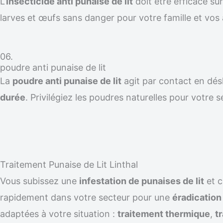
L’
insecticide anti punaise de lit
doit être efficace su
larves et œufs sans danger pour votre famille et vos
06.
poudre anti punaise de lit
La
poudre anti punaise de lit
agit par contact en désh
durée
. Privilégiez les poudres naturelles pour votre s
Traitement Punaise de Lit Linthal
Vous subissez une
infestation de punaises de lit
et 
rapidement dans votre secteur pour une
éradicatio
adaptées à votre situation :
traitement thermique
,
t