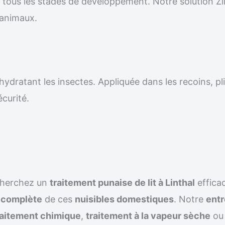
r tous les stades de développement. Notre solution Z
 animaux.
ydratant les insectes. Appliquée dans les recoins, pli
écurité.
cherchez un
traitement punaise de lit à Linthal
effica
n complète
de ces
nuisibles domestiques
. Notre
entr
raitement chimique
,
traitement à la vapeur sèche
ou 