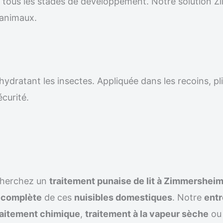
r tous les stades de développement. Notre solution Z
 animaux.
ydratant les insectes. Appliquée dans les recoins, pli
écurité.
cherchez un
traitement punaise de lit à Zimmershei
n complète
de ces
nuisibles domestiques
. Notre
entr
raitement chimique
,
traitement à la vapeur sèche
ou 