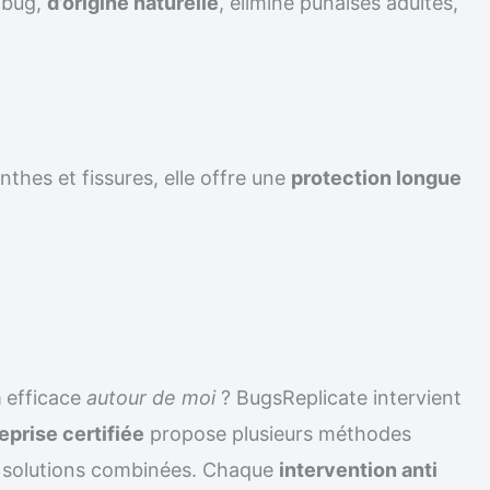
ilbug,
d’origine naturelle
, élimine punaises adultes,
nthes et fissures, elle offre une
protection longue
m
efficace
autour de moi
? BugsReplicate intervient
eprise certifiée
propose plusieurs méthodes
solutions combinées. Chaque
intervention anti