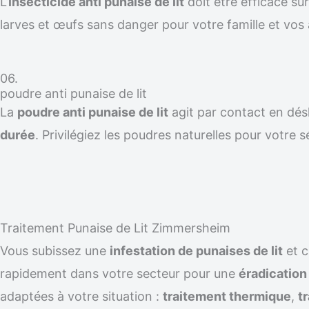
L’
insecticide anti punaise de lit
doit être efficace su
larves et œufs sans danger pour votre famille et vos
06.
poudre anti punaise de lit
La
poudre anti punaise de lit
agit par contact en désh
durée
. Privilégiez les poudres naturelles pour votre s
Traitement Punaise de Lit Zimmersheim
Vous subissez une
infestation de punaises de lit
et 
rapidement dans votre secteur pour une
éradicatio
adaptées à votre situation :
traitement thermique
,
t