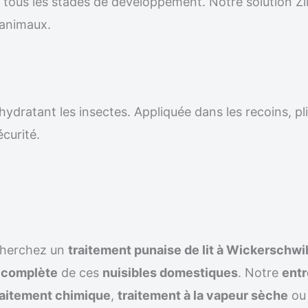
r tous les stades de développement. Notre solution Z
 animaux.
ydratant les insectes. Appliquée dans les recoins, pli
écurité.
cherchez un
traitement punaise de lit à Wickerschwi
n complète
de ces
nuisibles domestiques
. Notre
entr
raitement chimique
,
traitement à la vapeur sèche
ou 