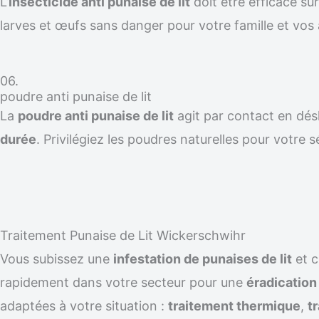
L’
insecticide anti punaise de lit
doit être efficace su
larves et œufs sans danger pour votre famille et vos
06.
poudre anti punaise de lit
La
poudre anti punaise de lit
agit par contact en désh
durée
. Privilégiez les poudres naturelles pour votre s
Traitement Punaise de Lit Wickerschwihr
Vous subissez une
infestation de punaises de lit
et 
rapidement dans votre secteur pour une
éradicatio
adaptées à votre situation :
traitement thermique
,
t