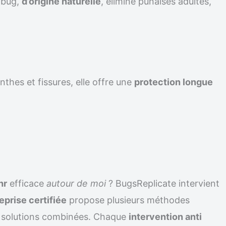
ilbug,
d’origine naturelle
, élimine punaises adultes,
nthes et fissures, elle offre une
protection longue
hr
efficace
autour de moi
? BugsReplicate intervient
eprise certifiée
propose plusieurs méthodes
solutions combinées. Chaque
intervention anti