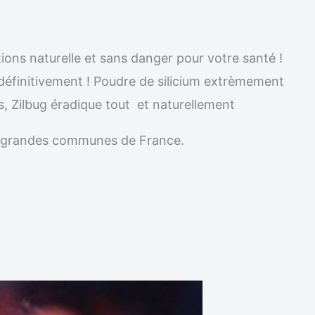
tions naturelle et sans danger pour votre santé !
e définitivement ! Poudre de silicium extrèmement
s, Zilbug éradique tout et naturellement
les grandes communes de France.