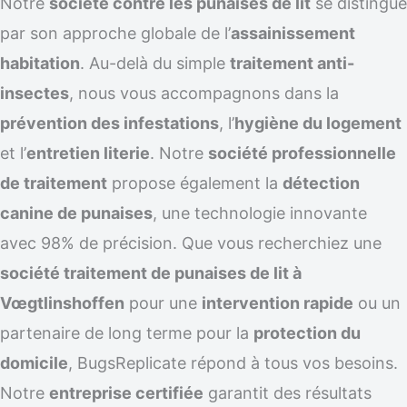
Notre
société contre les punaises de lit
se distingue
par son approche globale de l’
assainissement
habitation
. Au-delà du simple
traitement anti-
insectes
, nous vous accompagnons dans la
prévention des infestations
, l’
hygiène du logement
et l’
entretien literie
. Notre
société professionnelle
de traitement
propose également la
détection
canine de punaises
, une technologie innovante
avec 98% de précision. Que vous recherchiez une
société traitement de punaises de lit à
Vœgtlinshoffen
pour une
intervention rapide
ou un
partenaire de long terme pour la
protection du
domicile
, BugsReplicate répond à tous vos besoins.
Notre
entreprise certifiée
garantit des résultats