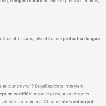
ilbug,
d’origine naturelle
, élimine punaises adultes,
nthes et fissures, elle offre une
protection longue
ce
autour de moi
? BugsReplicate intervient
eprise certifiée
propose plusieurs méthodes
solutions combinées. Chaque
intervention anti