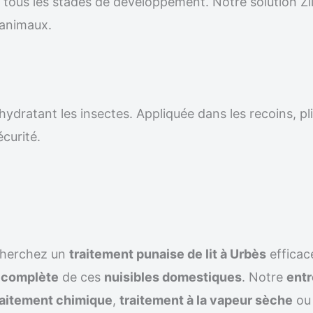
r tous les stades de développement. Notre solution Z
 animaux.
ydratant les insectes. Appliquée dans les recoins, pli
écurité.
cherchez un
traitement punaise de lit à Urbès
effica
n complète
de ces
nuisibles domestiques
. Notre
entr
raitement chimique
,
traitement à la vapeur sèche
ou 