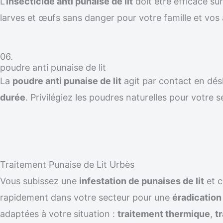
L’
insecticide anti punaise de lit
doit être efficace su
larves et œufs sans danger pour votre famille et vos
06.
poudre anti punaise de lit
La
poudre anti punaise de lit
agit par contact en désh
durée
. Privilégiez les poudres naturelles pour votre s
Traitement Punaise de Lit Urbès
Vous subissez une
infestation de punaises de lit
et 
rapidement dans votre secteur pour une
éradicatio
adaptées à votre situation :
traitement thermique
,
t