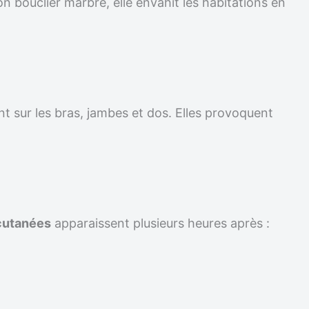
on bouclier marbré, elle envahit les habitations en
t sur les bras, jambes et dos. Elles provoquent
cutanées
apparaissent plusieurs heures après :