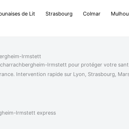
punaises de Lit
Strasbourg
Colmar
Mulhou
bergheim-Irmstett
 à Scharrachbergheim-Irmstett pour protéger votre sa
ance. Intervention rapide sur Lyon, Strasbourg, Marse
rgheim-Irmstett express