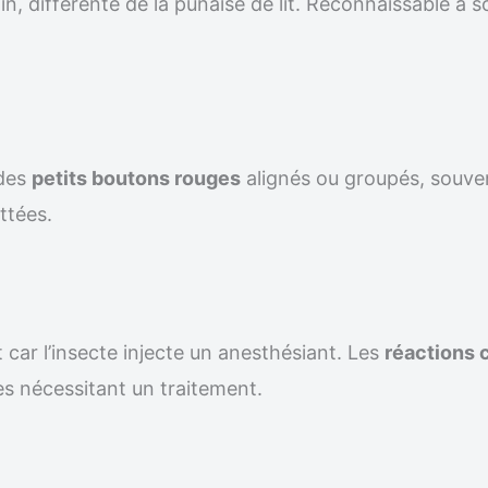
n, différente de la punaise de lit. Reconnaissable à s
 des
petits boutons rouges
alignés ou groupés, souven
ttées.
 car l’insecte injecte un anesthésiant. Les
réactions 
s nécessitant un traitement.