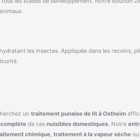
r tous les stades de développement. Notre solution Z
 animaux.
ydratant les insectes. Appliquée dans les recoins, pli
écurité.
cherchez un
traitement punaise de lit à Ostheim
effi
n complète
de ces
nuisibles domestiques
. Notre
entr
raitement chimique
,
traitement à la vapeur sèche
ou 