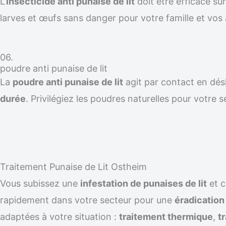
L’
insecticide anti punaise de lit
doit être efficace su
larves et œufs sans danger pour votre famille et vos
06.
poudre anti punaise de lit
La
poudre anti punaise de lit
agit par contact en désh
durée
. Privilégiez les poudres naturelles pour votre s
Traitement Punaise de Lit Ostheim
Vous subissez une
infestation de punaises de lit
et 
rapidement dans votre secteur pour une
éradicatio
adaptées à votre situation :
traitement thermique
,
t