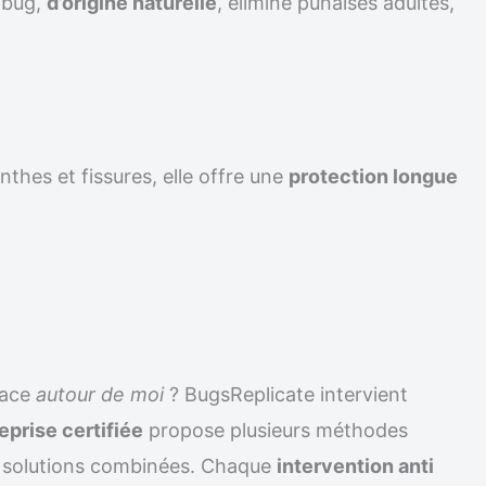
ilbug,
d’origine naturelle
, élimine punaises adultes,
nthes et fissures, elle offre une
protection longue
cace
autour de moi
? BugsReplicate intervient
eprise certifiée
propose plusieurs méthodes
solutions combinées. Chaque
intervention anti