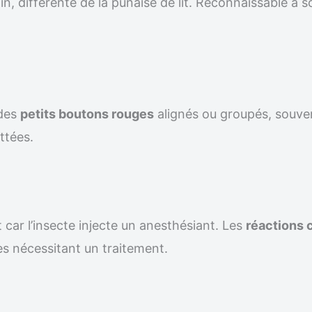
n, différente de la punaise de lit. Reconnaissable à s
 des
petits boutons rouges
alignés ou groupés, souven
ttées.
 car l’insecte injecte un anesthésiant. Les
réactions 
s nécessitant un traitement.