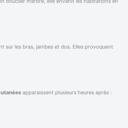
on bouclier marbré, elle envahit les habitations en
t sur les bras, jambes et dos. Elles provoquent
cutanées
apparaissent plusieurs heures après :