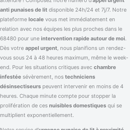
attendre ! Composez notre numéro d’
appel urgent
anti punaises de lit
disponible 24h/24 et 7j/7. Notre
plateforme
locale
vous met immédiatement en
relation avec nos équipes les plus proches dans le
68480 pour une
intervention rapide autour de moi
.
Dès votre
appel urgent
, nous planifions un rendez-
vous sous 24 à 48 heures maximum, même le week-
end. Pour les situations critiques avec
chambre
infestée
sévèrement, nos
techniciens
désinsectiseurs
peuvent intervenir en moins de 4
heures. Chaque minute compte pour stopper la
prolifération de ces
nuisibles domestiques
qui se
multiplient exponentiellement.
Notre service d’
urgence punaise de lit à proximité