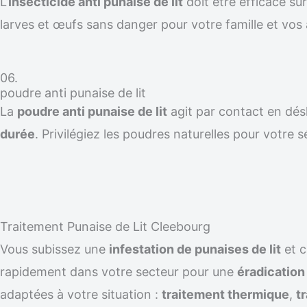
L’
insecticide anti punaise de lit
doit être efficace su
larves et œufs sans danger pour votre famille et vos
06.
poudre anti punaise de lit
La
poudre anti punaise de lit
agit par contact en désh
durée
. Privilégiez les poudres naturelles pour votre s
Traitement Punaise de Lit Cleebourg
Vous subissez une
infestation de punaises de lit
et 
rapidement dans votre secteur pour une
éradicatio
adaptées à votre situation :
traitement thermique
,
t