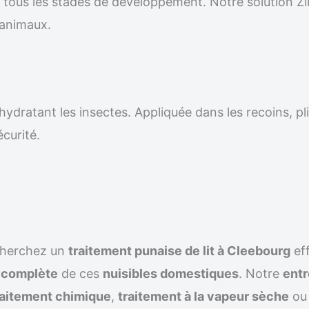
r tous les stades de développement. Notre solution Z
 animaux.
ydratant les insectes. Appliquée dans les recoins, pli
écurité.
cherchez un
traitement punaise de lit à Cleebourg
ef
n complète
de ces
nuisibles domestiques
. Notre
entr
raitement chimique
,
traitement à la vapeur sèche
ou 