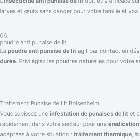
L’
insecticide anti punaise de lit
doit être efficace su
larves et œufs sans danger pour votre famille et vos
06.
poudre anti punaise de lit
La
poudre anti punaise de lit
agit par contact en désh
durée
. Privilégiez les poudres naturelles pour votre s
Traitement Punaise de Lit Bolsenheim
Vous subissez une
infestation de punaises de lit
et 
rapidement dans votre secteur pour une
éradicatio
adaptées à votre situation :
traitement thermique
,
t