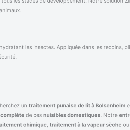
r tous les stades de développement. Notre solution Z
 animaux.
ydratant les insectes. Appliquée dans les recoins, pli
écurité.
cherchez un
traitement punaise de lit à Bolsenheim
e
n complète
de ces
nuisibles domestiques
. Notre
entr
raitement chimique
,
traitement à la vapeur sèche
ou 